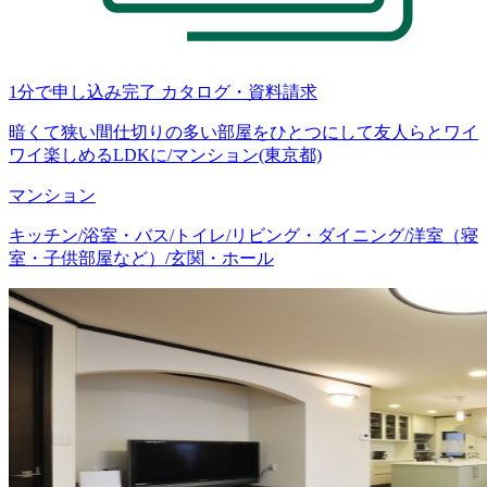
1分で申し込み完了
カタログ・資料請求
暗くて狭い間仕切りの多い部屋をひとつにして友人らとワイ
ワイ楽しめるLDKに/マンション(東京都)
マンション
キッチン/浴室・バス/トイレ/リビング・ダイニング/洋室（寝
室・子供部屋など）/玄関・ホール