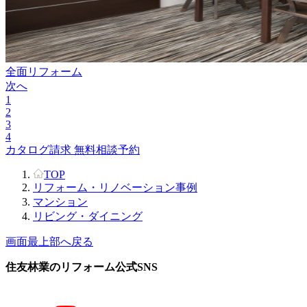
全面リフォーム
次へ
1
2
3
4
カタログ請求
無料相談予約
TOP
リフォーム・リノベーション事例
マンション
リビング・ダイニング
画面最上部へ戻る
住友林業のリフォーム公式SNS