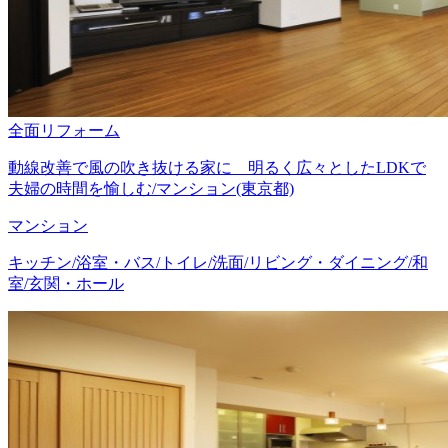
全面リフォーム
動線改善で風の吹き抜ける家に 明るく広々としたLDKで
夫婦の時間を愉しむ/マンション(東京都)
マンション
キッチン/浴室・バス/トイレ/洗面/リビング・ダイニング/和
室/玄関・ホール