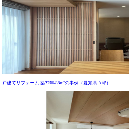
戸建てリフォーム 築37年/88m²の事例（愛知県 A邸）