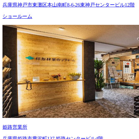
兵庫県神戸市東灘区本山南町8-6-26東神戸センタービル12階
ショールーム
姫路営業所
兵庫県姫路市豊沢町137 姫路センタービル4階