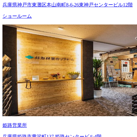
兵庫県神戸市東灘区本山南町8-6-26東神戸センタービル12階
ショールーム
姫路営業所
兵庫県姫路市豊沢町137 姫路センタービル4階