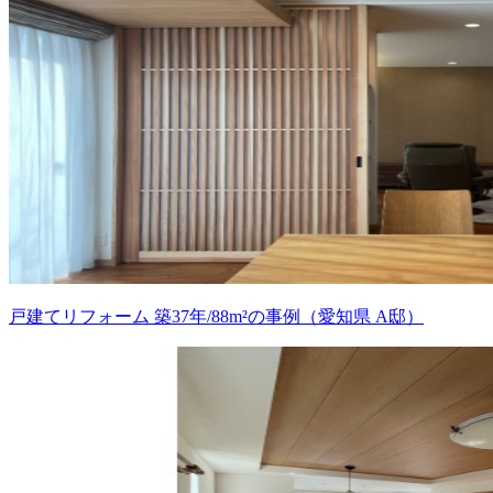
戸建てリフォーム 築37年/88m²の事例（愛知県 A邸）