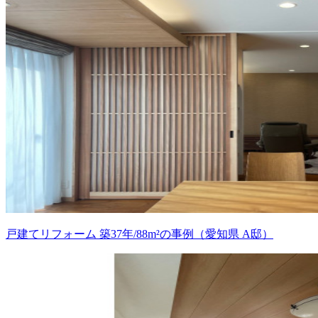
戸建てリフォーム 築37年/88m²の事例（愛知県 A邸）