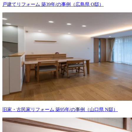
戸建てリフォーム 築39年/の事例（広島県 O邸）
旧家・古民家リフォーム 築95年/の事例（山口県 N邸）