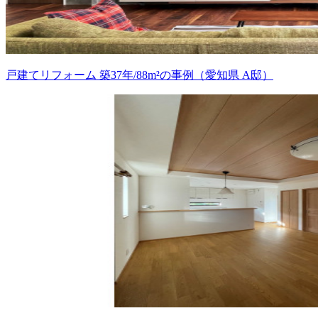
戸建てリフォーム 築37年/88m²の事例（愛知県 A邸）