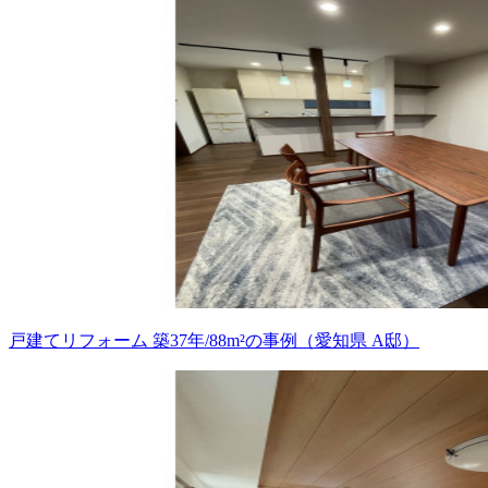
戸建てリフォーム 築37年/88m²の事例（愛知県 A邸）