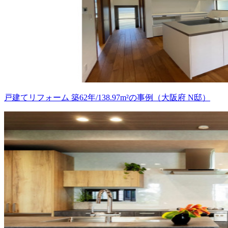
戸建てリフォーム 築62年/138.97m²の事例（大阪府 N邸）