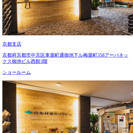
京都支店
京都府京都市中京区車屋町通御池下ル梅屋町358アーバネッ
クス御池ビル西館3階
ショールーム