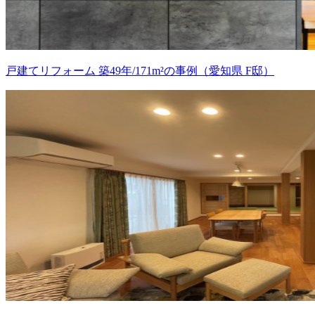
戸建てリフォーム 築49年/171m²の事例（愛知県 F邸）