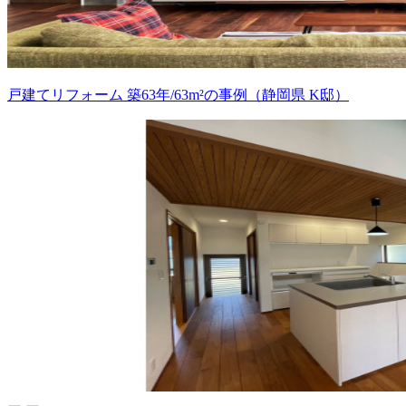
戸建てリフォーム 築63年/63m²の事例（静岡県 K邸）