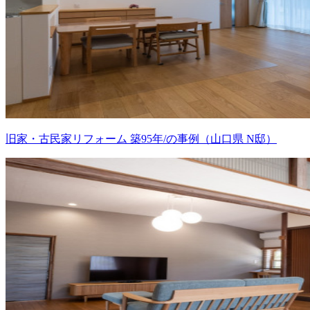
旧家・古民家リフォーム 築95年/の事例（山口県 N邸）