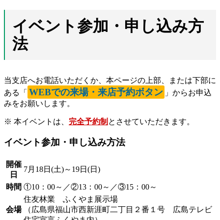
イベント参加・申し込み方
法
当支店へお電話いただくか、本ページの上部、または下部に
WEBでの来場・来店予約ボタン
ある「
」からお申込
みをお願いします。
※ 本イベントは、
完全予約制
とさせていただきます。
イベント参加・申し込み方法
開催
7月18日(土)～19日(日)
日
時間
①10：00～／②13：00～／③15：00～
住友林業 ふくやま展示場
会場
（広島県福山市西新涯町二丁目２番１号 広島テレビ
住宅宣言ふくやま内）