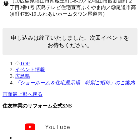
（①広島県福山市南蔵王町1-6-19／②福山市西新涯町２
場
丁目2番1号 広島テレビ住宅宣言ふくやま内／③尾道市高
須町4789-19 ふれあいホームタウン尾道内）
申し込みは終了いたしました。次回イベントを
お待ちください。
TOP
イベント情報
広島県
「ショールーム＆住宅展示場 特別ご招待」のご案内
画面最上部へ戻る
住友林業のリフォーム公式SNS