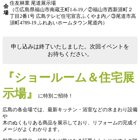
住友林業 尾道展示場
会
（①広島県福山市南蔵王町1-6-19／②福山市西新涯町２
場
丁目2番1号 広島テレビ住宅宣言ふくやま内／③尾道市高
須町4789-19 ふれあいホームタウン尾道内）
申し込みは終了いたしました。次回イベントを
お待ちください。
『ショールーム＆住宅展
示場』
に特別ご招待！
広島の各会場では、最新キッチン・浴室などの水まわり設備
や
木のぬくもりある商品を展示しており、リフォームの完成イ
メージがよくわかります。