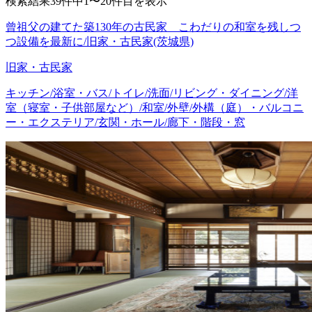
検索結果39件中1〜20件目を表示
曾祖父の建てた築130年の古民家 こわだりの和室を残しつ
つ設備を最新に/旧家・古民家(茨城県)
旧家・古民家
キッチン/浴室・バス/トイレ/洗面/リビング・ダイニング/洋
室（寝室・子供部屋など）/和室/外壁/外構（庭）・バルコニ
ー・エクステリア/玄関・ホール/廊下・階段・窓