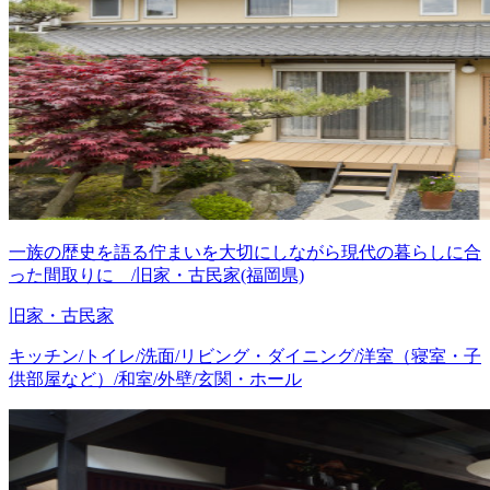
一族の歴史を語る佇まいを大切にしながら現代の暮らしに合
った間取りに /旧家・古民家(福岡県)
旧家・古民家
キッチン/トイレ/洗面/リビング・ダイニング/洋室（寝室・子
供部屋など）/和室/外壁/玄関・ホール