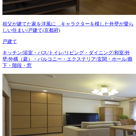
祖父が建てた家を洋風に キャラクターを模した外壁が愛ら
しい住まい/戸建て(京都府)
戸建て
キッチン/浴室・バス/トイレ/リビング・ダイニング/和室/外
壁/外構（庭）・バルコニー・エクステリア/玄関・ホール/廊
下・階段・窓