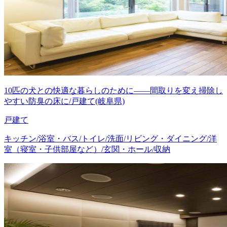
10匹の犬との快適な暮らしのために――間取りを変え掃除し
やすい防臭の床に/戸建て(岐阜県)
戸建て
キッチン/浴室・バス/トイレ/洗面/リビング・ダイニング/洋
室（寝室・子供部屋など）/玄関・ホール/収納