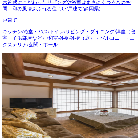
木質感にこだわったリビングや浴室はまさにくつろぎの空
間 和の風情あふれる住まい/戸建て(静岡県)
戸建て
キッチン/浴室・バス/トイレ/リビング・ダイニング/洋室（寝
室・子供部屋など）/和室/外壁/外構（庭）・バルコニー・エ
クステリア/玄関・ホール