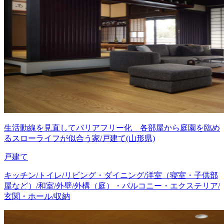
生活動線を見直してバリアフリー化 各部屋から庭園を臨め
るスローライフが似合う家/戸建て(山形県)
戸建て
キッチン/トイレ/リビング・ダイニング/洋室（寝室・子供部
屋など）/和室/外壁/外構（庭）・バルコニー・エクステリア/
玄関・ホール/収納