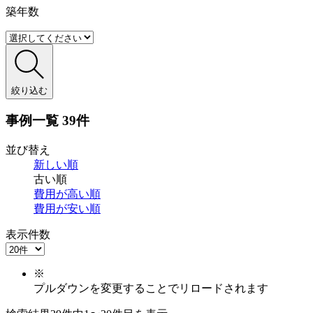
築年数
絞り込む
事例一覧
39件
並び替え
新しい順
古い順
費用が
高い順
費用が
安い順
表示件数
※
プルダウンを変更することでリロードされます