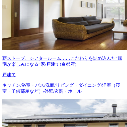
薪ストーブ、シアタールーム……こだわりを詰め込んだ“帰
宅が楽しみになる”家/戸建て(京都府)
戸建て
キッチン/浴室・バス/洗面/リビング・ダイニング/洋室（寝
室・子供部屋など）/外壁/玄関・ホール