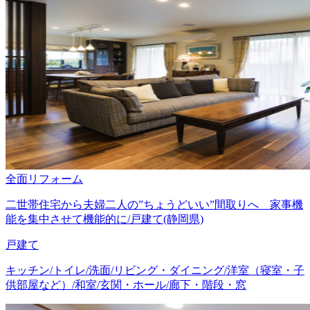
全面リフォーム
二世帯住宅から夫婦二人の”ちょうどいい”間取りへ 家事機
能を集中させて機能的に/戸建て(静岡県)
戸建て
キッチン/トイレ/洗面/リビング・ダイニング/洋室（寝室・子
供部屋など）/和室/玄関・ホール/廊下・階段・窓