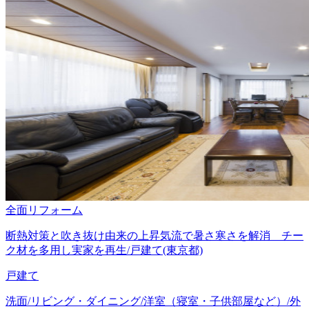
全面リフォーム
断熱対策と吹き抜け由来の上昇気流で暑さ寒さを解消 チー
ク材を多用し実家を再生/戸建て(東京都)
戸建て
洗面/リビング・ダイニング/洋室（寝室・子供部屋など）/外