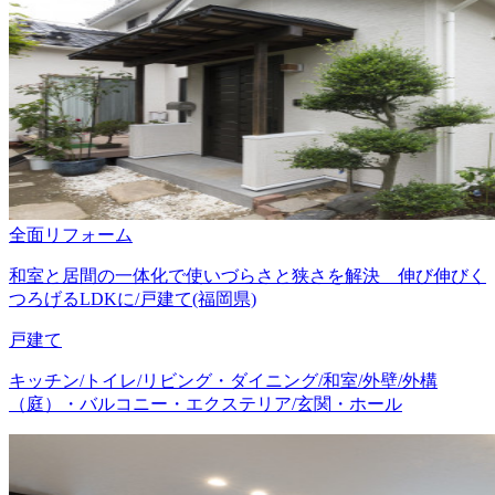
全面リフォーム
和室と居間の一体化で使いづらさと狭さを解決 伸び伸びく
つろげるLDKに/戸建て(福岡県)
戸建て
キッチン/トイレ/リビング・ダイニング/和室/外壁/外構
（庭）・バルコニー・エクステリア/玄関・ホール