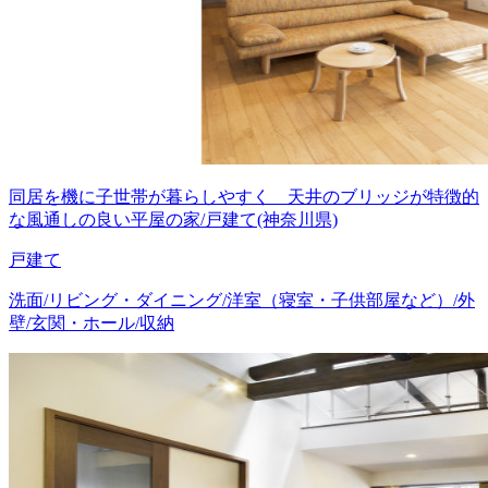
同居を機に子世帯が暮らしやすく 天井のブリッジが特徴的
な風通しの良い平屋の家/戸建て(神奈川県)
戸建て
洗面/リビング・ダイニング/洋室（寝室・子供部屋など）/外
壁/玄関・ホール/収納