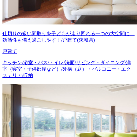
仕切りの多い間取りを子どもが走り回れる一つの大空間に
断熱性も備え過ごしやすく/戸建て(茨城県)
戸建て
キッチン/浴室・バス/トイレ/洗面/リビング・ダイニング/洋
室（寝室・子供部屋など）/外構（庭）・バルコニー・エク
ステリア/収納