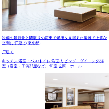
設備の最新化と間取りの変更で老後を見据えた優雅で上質な
空間に/戸建て(東京都)
戸建て
キッチン/浴室・バス/トイレ/洗面/リビング・ダイニング/洋
室（寝室・子供部屋など）/和室/玄関・ホール