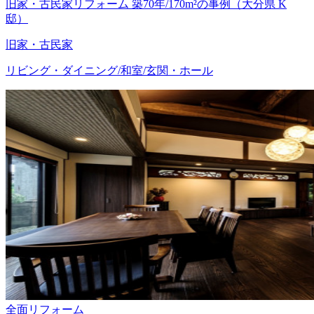
旧家・古民家リフォーム 築70年/170m²の事例（大分県 K
邸）
旧家・古民家
リビング・ダイニング/和室/玄関・ホール
全面リフォーム