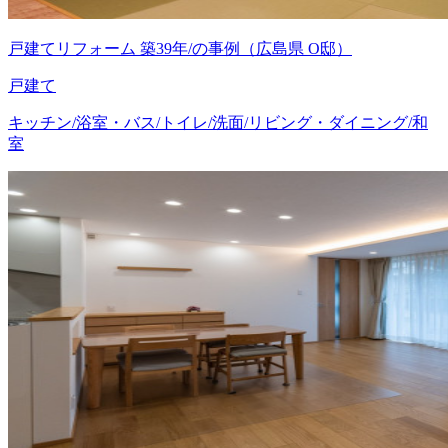
戸建てリフォーム 築39年/の事例（広島県 O邸）
戸建て
キッチン/浴室・バス/トイレ/洗面/リビング・ダイニング/和
室