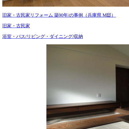
旧家・古民家リフォーム 築90年/の事例（兵庫県 M邸）
旧家・古民家
浴室・バス/リビング・ダイニング/収納