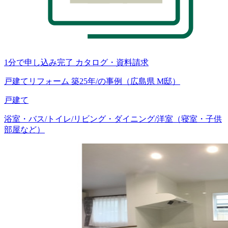
1分で申し込み完了
カタログ・資料請求
戸建てリフォーム 築25年/の事例（広島県 M邸）
戸建て
浴室・バス/トイレ/リビング・ダイニング/洋室（寝室・子供
部屋など）