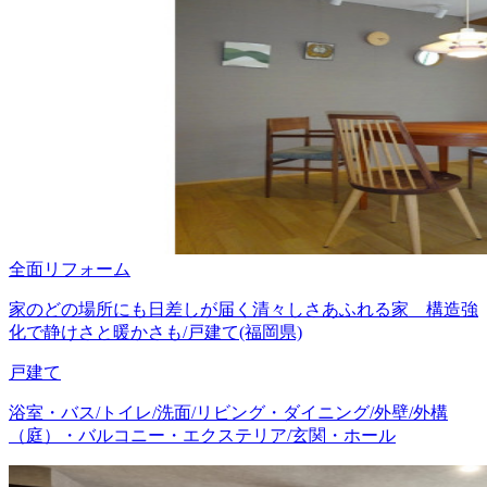
全面リフォーム
家のどの場所にも日差しが届く清々しさあふれる家 構造強
化で静けさと暖かさも/戸建て(福岡県)
戸建て
浴室・バス/トイレ/洗面/リビング・ダイニング/外壁/外構
（庭）・バルコニー・エクステリア/玄関・ホール