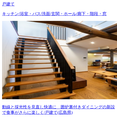
戸建て
キッチン/浴室・バス/洗面/玄関・ホール/廊下・階段・窓
動線と採光性を見直し快適に 囲炉裏付きダイニングの新設
で食事がさらに楽しく/戸建て(広島県)