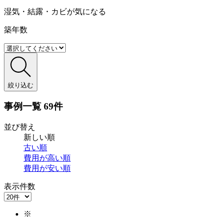
湿気・結露・カビが気になる
築年数
絞り込む
事例一覧
69件
並び替え
新しい順
古い順
費用が
高い順
費用が
安い順
表示件数
※