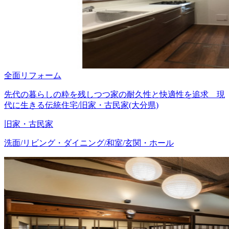
全面リフォーム
先代の暮らしの粋を残しつつ家の耐久性と快適性を追求 現
代に生きる伝統住宅/旧家・古民家(大分県)
旧家・古民家
洗面/リビング・ダイニング/和室/玄関・ホール