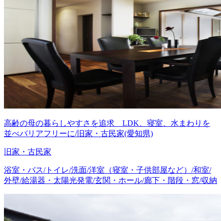
高齢の母の暮らしやすさを追求 LDK、寝室、水まわりを
並べバリアフリーに/旧家・古民家(愛知県)
旧家・古民家
浴室・バス/トイレ/洗面/洋室（寝室・子供部屋など）/和室/
外壁/給湯器・太陽光発電/玄関・ホール/廊下・階段・窓/収納