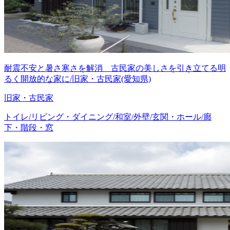
耐震不安と暑さ寒さを解消 古民家の美しさを引き立てる明
るく開放的な家に/旧家・古民家(愛知県)
旧家・古民家
トイレ/リビング・ダイニング/和室/外壁/玄関・ホール/廊
下・階段・窓