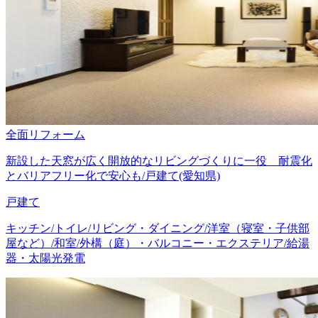
全面リフォーム
新設した天窓が広く開放的なリビングづくりに一役 耐震化
とバリアフリー化で安心も/戸建て(愛知県)
戸建て
キッチン/トイレ/リビング・ダイニング/洋室（寝室・子供部
屋など）/和室/外構（庭）・バルコニー・エクステリア/給湯
器・太陽光発電