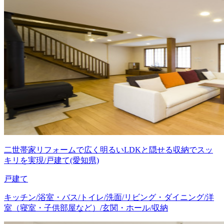
二世帯家リフォームで広く明るいLDKと隠せる収納でスッ
キリを実現/戸建て(愛知県)
戸建て
キッチン/浴室・バス/トイレ/洗面/リビング・ダイニング/洋
室（寝室・子供部屋など）/玄関・ホール/収納