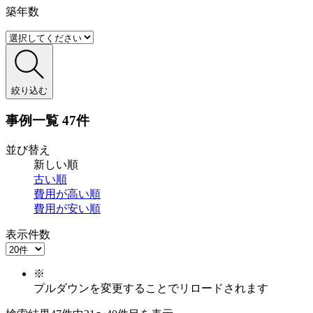
築年数
絞り込む
事例一覧
47件
並び替え
新しい順
古い順
費用が
高い順
費用が
安い順
表示件数
※
プルダウンを変更することでリロードされます