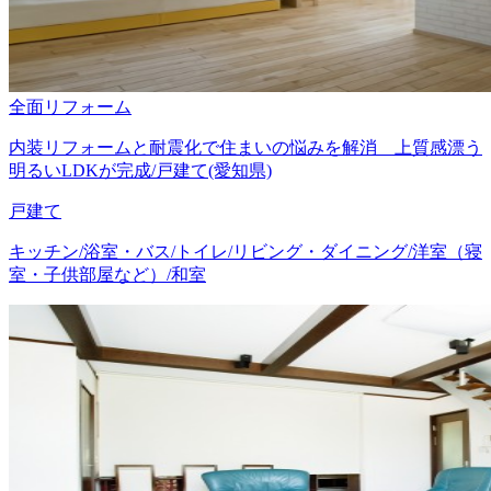
全面リフォーム
内装リフォームと耐震化で住まいの悩みを解消 上質感漂う
明るいLDKが完成/戸建て(愛知県)
戸建て
キッチン/浴室・バス/トイレ/リビング・ダイニング/洋室（寝
室・子供部屋など）/和室