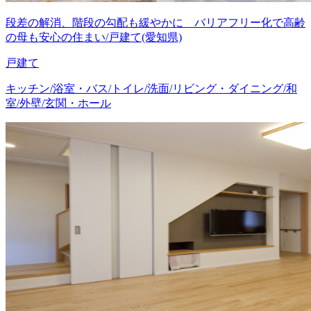
段差の解消、階段の勾配も緩やかに バリアフリー化で高齢
の母も安心の住まい/戸建て(愛知県)
戸建て
キッチン/浴室・バス/トイレ/洗面/リビング・ダイニング/和
室/外壁/玄関・ホール