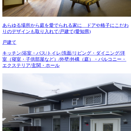
あらゆる場所から庭を愛でられる家に ドアや格子にこだわ
りのデザインも取り入れて/戸建て(愛知県)
戸建て
キッチン/浴室・バス/トイレ/洗面/リビング・ダイニング/洋
室（寝室・子供部屋など）/外壁/外構（庭）・バルコニー・
エクステリア/玄関・ホール