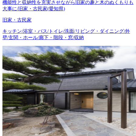
機能性と収納性を充実させながら旧家の趣と木のぬくもりも
大事に/旧家・古民家(愛知県)
旧家・古民家
キッチン/浴室・バス/トイレ/洗面/リビング・ダイニング/外
壁/玄関・ホール/廊下・階段・窓/収納