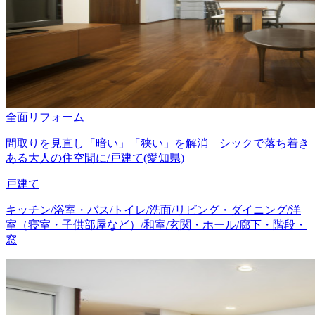
全面リフォーム
間取りを見直し「暗い」「狭い」を解消 シックで落ち着き
ある大人の住空間に/戸建て(愛知県)
戸建て
キッチン/浴室・バス/トイレ/洗面/リビング・ダイニング/洋
室（寝室・子供部屋など）/和室/玄関・ホール/廊下・階段・
窓