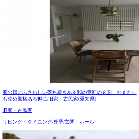
家の顔にふさわしい落ち着きある和の意匠の玄関 外まわり
も改め風格ある趣に/旧家・古民家(愛知県)
旧家・古民家
リビング・ダイニング/外壁/玄関・ホール