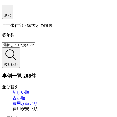
選択
二世帯住宅・家族との同居
築年数
絞り込む
事例一覧
208件
並び替え
新しい順
古い順
費用が
高い順
費用が
安い順