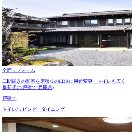
全面リフォーム
二間続きの和室を床張りのLDKに用途変更 トイレも広く
最新式に/戸建て(兵庫県)
戸建て
トイレ/リビング・ダイニング