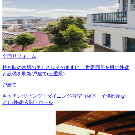
全面リフォーム
持ち味の木肌の美しさはそのままに 二世帯同居を機に外壁
と設備を刷新/戸建て(三重県)
戸建て
キッチン/リビング・ダイニング/洋室（寝室・子供部屋な
ど）/外壁/玄関・ホール