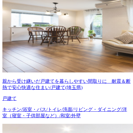
親から受け継いだ戸建てを暮らしやすい間取りに 耐震＆断
熱で安心快適な住まい/戸建て(埼玉県)
戸建て
キッチン/浴室・バス/トイレ/洗面/リビング・ダイニング/洋
室（寝室・子供部屋など）/和室/外壁