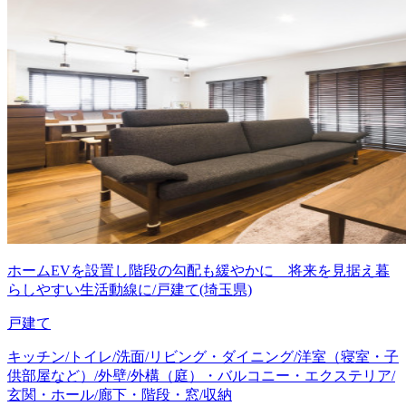
ホームEVを設置し階段の勾配も緩やかに 将来を見据え暮
らしやすい生活動線に/戸建て(埼玉県)
戸建て
キッチン/トイレ/洗面/リビング・ダイニング/洋室（寝室・子
供部屋など）/外壁/外構（庭）・バルコニー・エクステリア/
玄関・ホール/廊下・階段・窓/収納