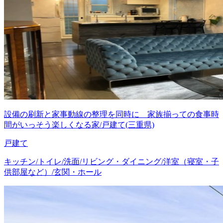
設備の刷新と家事動線の整理を同時に 家族揃っての食事時
間がいっそう楽しくなる家/戸建て(三重県)
戸建て
キッチン/トイレ/洗面/リビング・ダイニング/洋室（寝室・子
供部屋など）/玄関・ホール