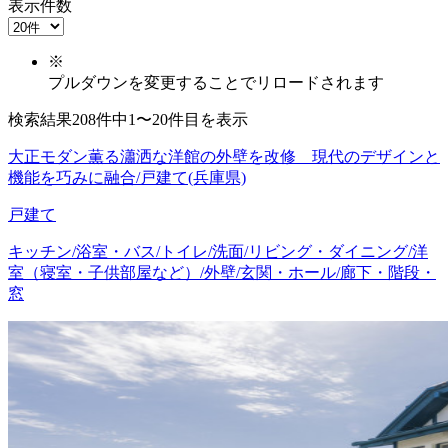
表示件数
※
プルダウンを変更することでリロードされます
検索結果208件中1〜20件目を表示
大正モダン薫る瀟洒な洋館の外壁を改修 現代のデザインと
機能を巧みに融合/戸建て(兵庫県)
戸建て
キッチン/浴室・バス/トイレ/洗面/リビング・ダイニング/洋
室（寝室・子供部屋など）/外壁/玄関・ホール/廊下・階段・
窓