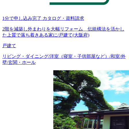
1分で申し込み完了
カタログ・資料請求
2階を減築し外まわりを大幅リフォーム 伝統構法を活かし
た上質で落ち着きある家に/戸建て(大阪府)
戸建て
リビング・ダイニング/洋室（寝室・子供部屋など）/和室/外
壁/玄関・ホール