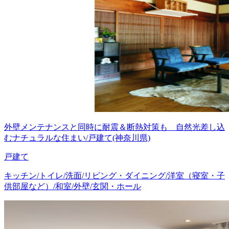
外壁メンテナンスと同時に耐震＆断熱対策も 自然光差し込
むナチュラルな住まい/戸建て(神奈川県)
戸建て
キッチン/トイレ/洗面/リビング・ダイニング/洋室（寝室・子
供部屋など）/和室/外壁/玄関・ホール