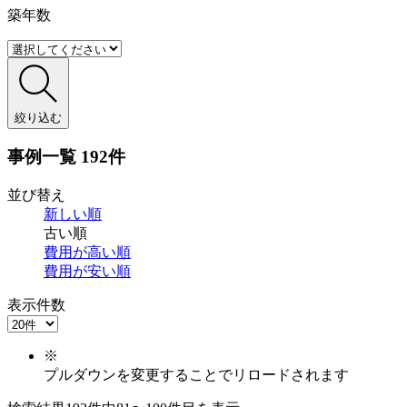
築年数
絞り込む
事例一覧
192件
並び替え
新しい順
古い順
費用が
高い順
費用が
安い順
表示件数
※
プルダウンを変更することでリロードされます