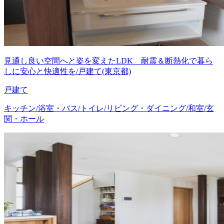
見通し良い空間へと姿を変えたLDK 耐震＆断熱化で暮ら
しに安心と快適性を/戸建て(東京都)
戸建て
キッチン/浴室・バス/トイレ/リビング・ダイニング/和室/玄
関・ホール