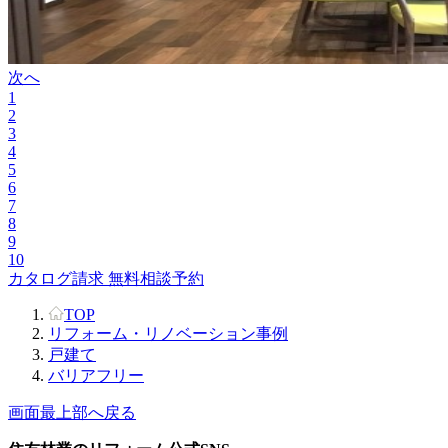
次へ
1
2
3
4
5
6
7
8
9
10
カタログ請求
無料相談予約
TOP
リフォーム・リノベーション事例
戸建て
バリアフリー
画面最上部へ戻る