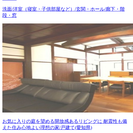
洗面/洋室（寝室・子供部屋など）/玄関・ホール/廊下・階
段・窓
お気に入りの庭を望める開放感あるリビングに 耐震性も備
えた住み心地よい理想の家/戸建て(愛知県)