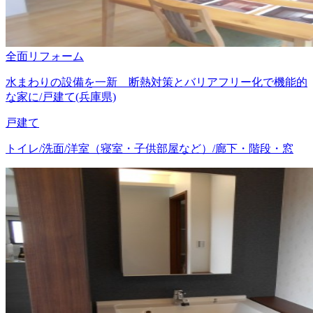
全面リフォーム
水まわりの設備を一新 断熱対策とバリアフリー化で機能的
な家に/戸建て(兵庫県)
戸建て
トイレ/洗面/洋室（寝室・子供部屋など）/廊下・階段・窓