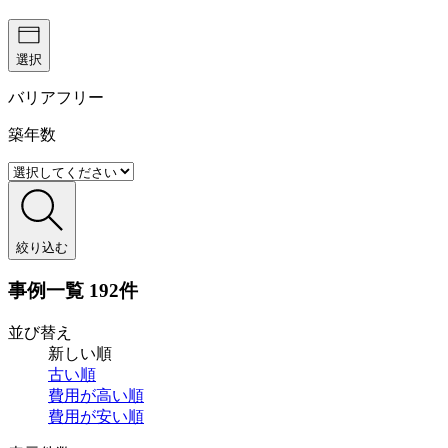
選択
バリアフリー
築年数
絞り込む
事例一覧
192件
並び替え
新しい順
古い順
費用が
高い順
費用が
安い順