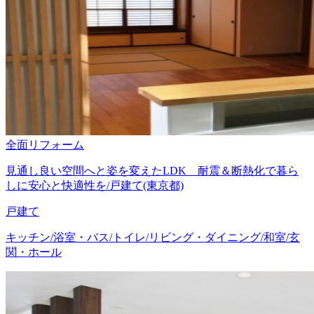
全面リフォーム
見通し良い空間へと姿を変えたLDK 耐震＆断熱化で暮ら
しに安心と快適性を/戸建て(東京都)
戸建て
キッチン/浴室・バス/トイレ/リビング・ダイニング/和室/玄
関・ホール