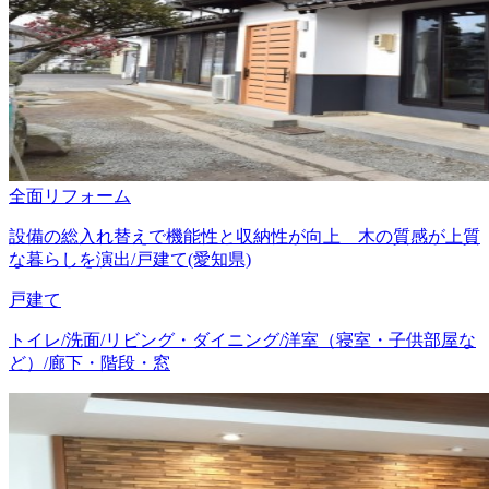
全面リフォーム
設備の総入れ替えで機能性と収納性が向上 木の質感が上質
な暮らしを演出/戸建て(愛知県)
戸建て
トイレ/洗面/リビング・ダイニング/洋室（寝室・子供部屋な
ど）/廊下・階段・窓