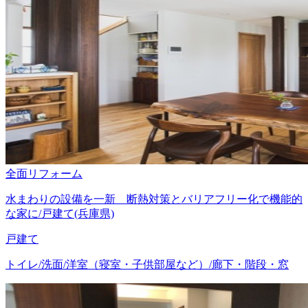
全面リフォーム
水まわりの設備を一新 断熱対策とバリアフリー化で機能的
な家に/戸建て(兵庫県)
戸建て
トイレ/洗面/洋室（寝室・子供部屋など）/廊下・階段・窓