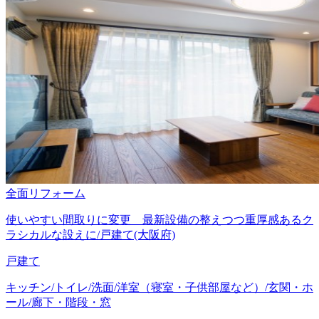
全面リフォーム
使いやすい間取りに変更 最新設備の整えつつ重厚感あるク
ラシカルな設えに/戸建て(大阪府)
戸建て
キッチン/トイレ/洗面/洋室（寝室・子供部屋など）/玄関・ホ
ール/廊下・階段・窓