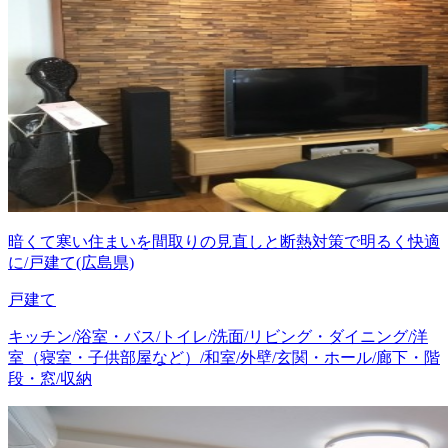
暗くて寒い住まいを間取りの見直しと断熱対策で明るく快適
に/戸建て(広島県)
戸建て
キッチン/浴室・バス/トイレ/洗面/リビング・ダイニング/洋
室（寝室・子供部屋など）/和室/外壁/玄関・ホール/廊下・階
段・窓/収納