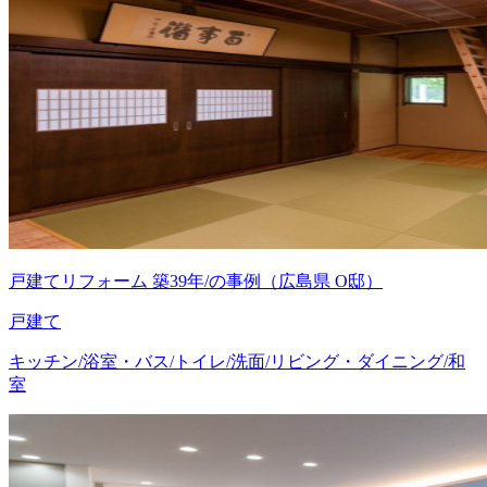
戸建てリフォーム 築39年/の事例（広島県 O邸）
戸建て
キッチン/浴室・バス/トイレ/洗面/リビング・ダイニング/和
室