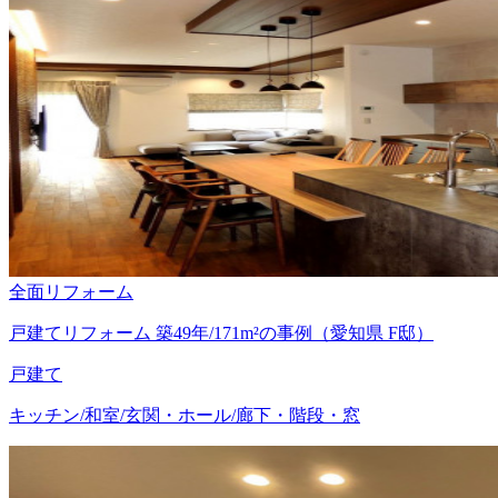
全面リフォーム
戸建てリフォーム 築49年/171m²の事例（愛知県 F邸）
戸建て
キッチン/和室/玄関・ホール/廊下・階段・窓