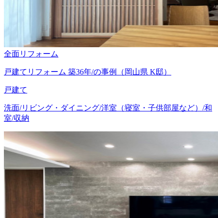
全面リフォーム
戸建てリフォーム 築36年/の事例（岡山県 K邸）
戸建て
洗面/リビング・ダイニング/洋室（寝室・子供部屋など）/和
室/収納