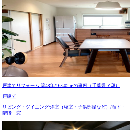
戸建てリフォーム 築48年/163.05m²の事例（千葉県 Y邸）
戸建て
リビング・ダイニング/洋室（寝室・子供部屋など）/廊下・
階段・窓