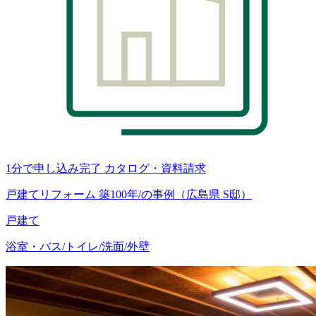
1分で申し込み完了
カタログ・資料請求
戸建てリフォーム 築100年/の事例（広島県 S邸）
戸建て
浴室・バス/トイレ/洗面/外壁