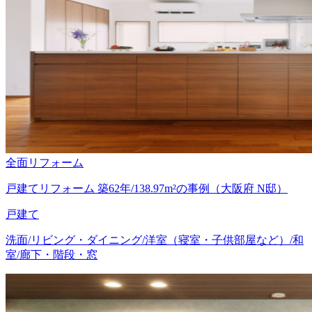
全面リフォーム
戸建てリフォーム 築62年/138.97m²の事例（大阪府 N邸）
戸建て
洗面/リビング・ダイニング/洋室（寝室・子供部屋など）/和
室/廊下・階段・窓