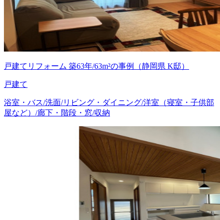
戸建てリフォーム 築63年/63m²の事例（静岡県 K邸）
戸建て
浴室・バス/洗面/リビング・ダイニング/洋室（寝室・子供部
屋など）/廊下・階段・窓/収納