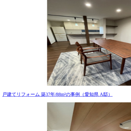
戸建てリフォーム 築37年/88m²の事例（愛知県 A邸）