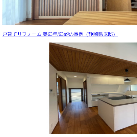
戸建てリフォーム 築63年/63m²の事例（静岡県 K邸）