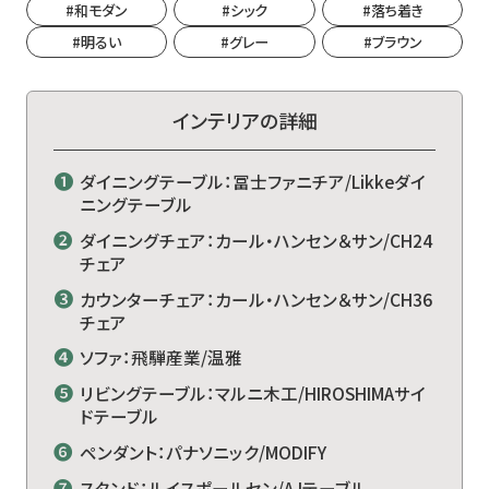
#和モダン
#シック
#落ち着き
#明るい
#グレー
#ブラウン
インテリアの詳細
❶
ダイニングテーブル：冨士ファニチア/Likkeダイ
ニングテーブル
❷
ダイニングチェア：カール・ハンセン＆サン/CH24
チェア
❸
カウンターチェア：カール・ハンセン＆サン/CH36
チェア
❹
ソファ：飛騨産業/温雅
❺
リビングテーブル：マルニ木工/HIROSHIMAサイ
ドテーブル
❻
ペンダント：パナソニック/MODIFY
❼
スタンド：ルイスポールセン/AJテーブル