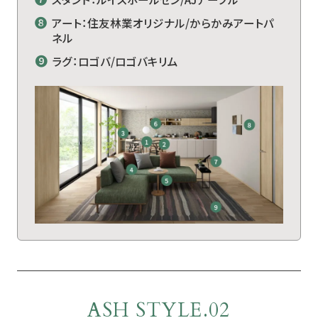
❽
アート：住友林業オリジナル/からかみアートパ
ネル
❾
ラグ：ロゴバ/ロゴバキリム
ASH STYLE.02