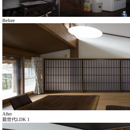
Before
After
親世代LDK 1