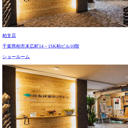
柏支店
千葉県柏市末広町14－1SK柏ビル10階
ショールーム