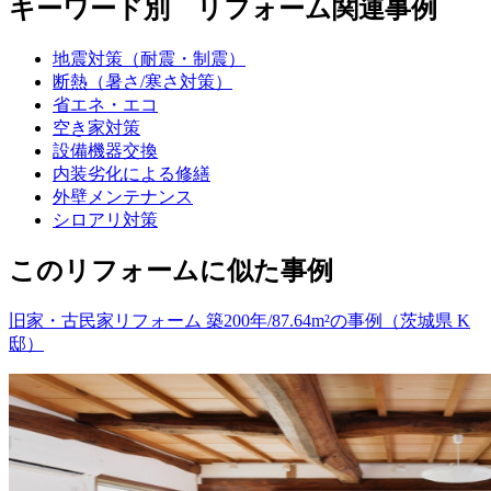
キーワード別 リフォーム関連事例
地震対策（耐震・制震）
断熱（暑さ/寒さ対策）
省エネ・エコ
空き家対策
設備機器交換
内装劣化による修繕
外壁メンテナンス
シロアリ対策
このリフォームに似た事例
旧家・古民家リフォーム 築200年/87.64m²の事例（茨城県 K
邸）