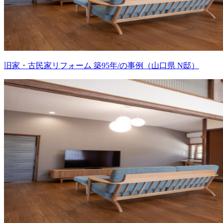
旧家・古民家リフォーム 築95年/の事例（山口県 N邸）