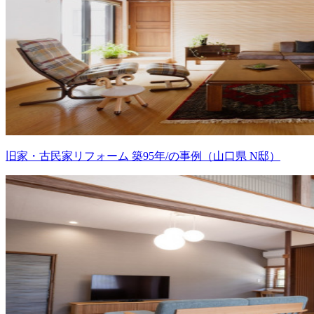
旧家・古民家リフォーム 築95年/の事例（山口県 N邸）