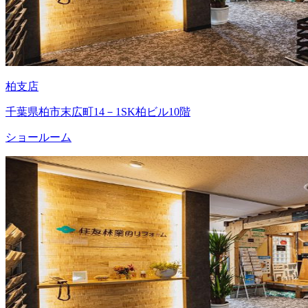
柏支店
千葉県柏市末広町14－1SK柏ビル10階
ショールーム