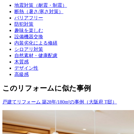
地震対策（耐震・制震）
断熱（暑さ/寒さ対策）
バリアフリー
防犯対策
趣味を楽しむ
設備機器交換
内装劣化による修繕
シロアリ対策
自然素材・健康配慮
木質感
デザイン性
高級感
このリフォームに似た事例
戸建てリフォーム 築28年/180m²の事例（大阪府 T邸）