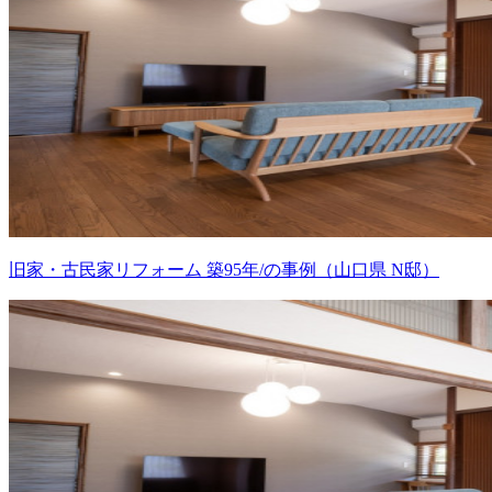
旧家・古民家リフォーム 築95年/の事例（山口県 N邸）