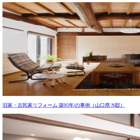
旧家・古民家リフォーム 築95年/の事例（山口県 N邸）