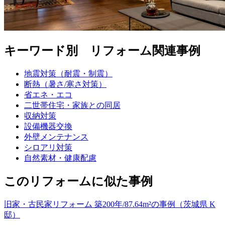
キーワード別 リフォーム関連事例
地震対策（耐震・制震）
断熱（暑さ/寒さ対策）
省エネ・エコ
二世帯住宅・家族との同居
収納対策
設備機器交換
外壁メンテナンス
シロアリ対策
自然素材・健康配慮
このリフォームに似た事例
旧家・古民家リフォーム 築200年/87.64m²の事例（茨城県 K
邸）