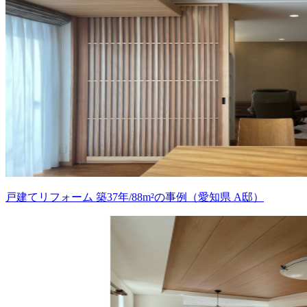
戸建てリフォーム 築37年/88m²の事例（愛知県 A邸）