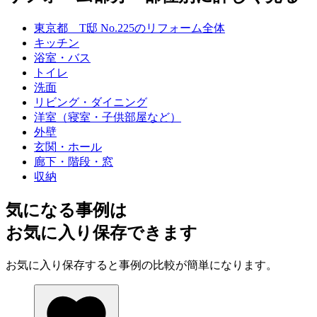
東京都 T邸 No.225のリフォーム全体
キッチン
浴室・バス
トイレ
洗面
リビング・ダイニング
洋室（寝室・子供部屋など）
外壁
玄関・ホール
廊下・階段・窓
収納
気になる事例は
お気に入り保存できます
お気に入り保存すると事例の比較が簡単になります。