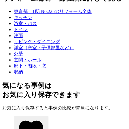
東京都 T邸 No.225のリフォーム全体
キッチン
浴室・バス
トイレ
洗面
リビング・ダイニング
洋室（寝室・子供部屋など）
外壁
玄関・ホール
廊下・階段・窓
収納
気になる事例は
お気に入り保存できます
お気に入り保存すると事例の比較が簡単になります。