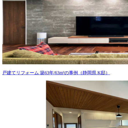
戸建てリフォーム 築63年/63m²の事例（静岡県 K邸）