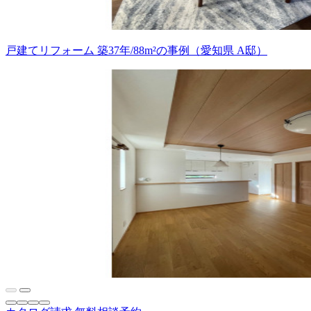
戸建てリフォーム 築37年/88m²の事例（愛知県 A邸）