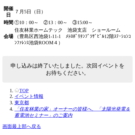
開催
７月5日（日）
日
時間
①10：00～ ②13：00～ ③15:00～
住友林業ホームテック 池袋支店 ショールーム
会場
（豊島区西池袋1-11-1 ﾒﾄﾛﾎﾟﾘﾀﾝﾌﾟﾗｻﾞﾋﾞﾙ12階ｽﾃｰｼｮﾝｺ
ﾝﾌｧﾚﾝｽ池袋ROOM４）
申し込みは終了いたしました。次回イベントを
お待ちください。
TOP
イベント情報
東京都
「住友林業の家」オーナーの皆様へ、「太陽光発電＆
蓄電池セミナー」のご案内
画面最上部へ戻る