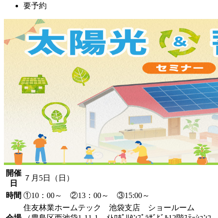
要予約
開催
７月5日（日）
日
時間
①10：00～ ②13：00～ ③15:00～
住友林業ホームテック 池袋支店 ショールーム
会場
（豊島区西池袋1-11-1 ﾒﾄﾛﾎﾟﾘﾀﾝﾌﾟﾗｻﾞﾋﾞﾙ12階ｽﾃｰｼｮﾝｺ