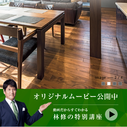
Image
3
/
4