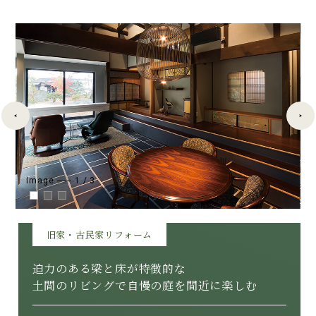
Image
1
/
3
旧家・古民家リフォーム
迫力のある梁と床が特徴的な
土間のリビングで自慢の庭を間近に楽しむ